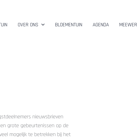
TUIN
OVER ONS
BLOEMENTUIN
AGENDA
MEEWER
gstdeelnemers nieuwsbrieven
e en grote gebeurtenissen op de
veel mogelijk te betrekken bij het