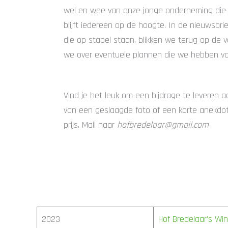
wel en wee van onze jonge onderneming die no
blijft iedereen op de hoogte. In de nieuwsbri
die op stapel staan, blikken we terug op de v
we over eventuele plannen die we hebben voo
Vind je het leuk om een bijdrage te leveren 
van een geslaagde foto of een korte anekdot
prijs. Mail naar
hofbredelaar@gmail.com
2023
Hof Bredelaar’s Wi