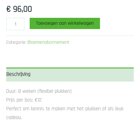
€
96,00
Compact
Toevoegen aan winkelwagen
bloemenabonnement
–
8
Categorie:
Bloemenabonnement
bossen
aantal
Beschrijving
Duur: 8 weken (flexibel plukken)
Prijs per bos: €12
Perfect om kennis te maken met het plukken of als leuk
cadeau.